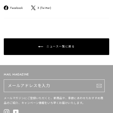
Facebook
ツ
Facebook
X (Twitter)
で
イ
シ
ー
ェ
ト
ア
す
す
る
る
ニュース一覧に戻る
MAIL MAGAZINE
メ
ー
ル
ア
ド
メールマガジンにご登録いただくと、新商品や、季節にあわせたおすすめ商
レ
品のご紹介、キャンペーン情報をいち早くお届けいたします。
ス
を
Instagram
YouTube
入