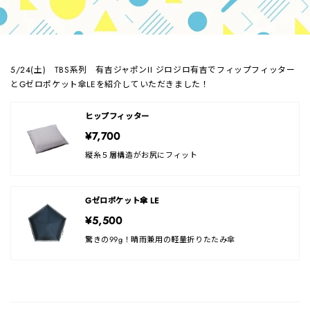
5/24(土) TBS
系列
有吉ジャポンII ジロジロ有吉でフィップフィッター
とGゼロポケット傘LEを紹介
していただきました！
ヒップフィッター
¥7,700
縦糸５層構造がお尻にフィット
Gゼロポケット傘 LE
¥5,500
驚きの99g！晴雨兼用の軽量折りたたみ傘