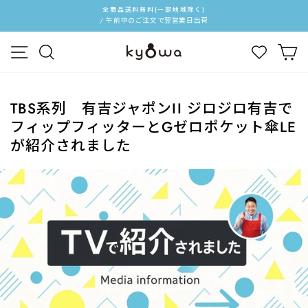
ス
全商品送料無料(一部地域除く)
キ
/ 午前中のご注文で翌営業日出荷
ス
ッ
ラ
メニュー
検索
カ
プ
イ
す
ド
る
シ
ョ
TBS系列 有吉ジャポンII ジロジロ有吉で
ー
フィップフィッターとGゼロポケット傘LE
を
が紹介されました
停
止
す
る