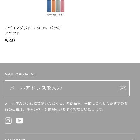
Gゼロマグボトル 500ml パッキ
ンセット
¥550
MAIL MAGAZINE
メ
ー
ル
ア
ド
メールマガジンにご登録いただくと、新商品や、季節にあわせたおすすめ商
レ
品のご紹介、キャンペーン情報をいち早くお届けいたします。
ス
を
Instagram
YouTube
入
力