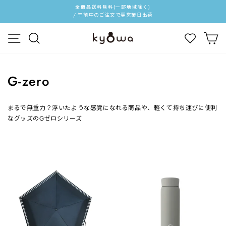
ス
全商品送料無料(一部地域除く)
キ
/ 午前中のご注文で翌営業日出荷
ス
ッ
ラ
メニュー
検索
カ
プ
イ
す
ド
る
シ
ョ
G-zero
ー
を
停
まるで無重力？浮いたような感覚になれる商品や、軽くて持ち運びに便利
止
なグッズのGゼロシリーズ
す
る