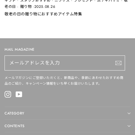
ギフト
·
スタッフおすすめ
·
ニクサス
·
プレゼント
·
ムテキバサミ
·
敬
老の日
·
贈り物
·
2025.08.26
敬老の日の贈り物におすすめアイテム特集
MAIL MAGAZINE
メ
ー
ル
ア
ド
メールマガジンにご登録いただくと、新商品や、季節にあわせたおすすめ商
レ
品のご紹介、キャンペーン情報をいち早くお届けいたします。
ス
を
Instagram
YouTube
入
力
CATEGORY
CONTENTS