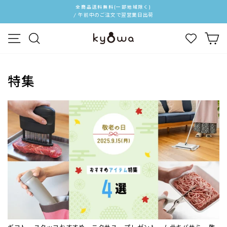
ス
全商品送料無料(一部地域除く)
キ
/ 午前中のご注文で翌営業日出荷
ス
ッ
ラ
メニュー
検索
カ
プ
イ
す
ド
る
シ
ョ
特集
ー
を
停
止
す
る