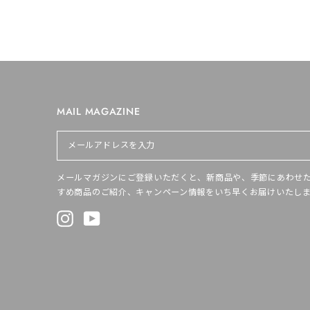
MAIL MAGAZINE
メ
ー
ル
ア
メールマガジンにご登録いただくと、新商品や、季節にあわせ
ド
すめ商品のご紹介、キャンペーン情報をいち早くお届けいたし
レ
ス
Instagram
YouTube
を
入
力