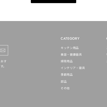
CATEGORY
キッチン用品
美容・健康器具
たおす
掃除用品
ます。
インテリア・寝具
季節用品
部品
その他