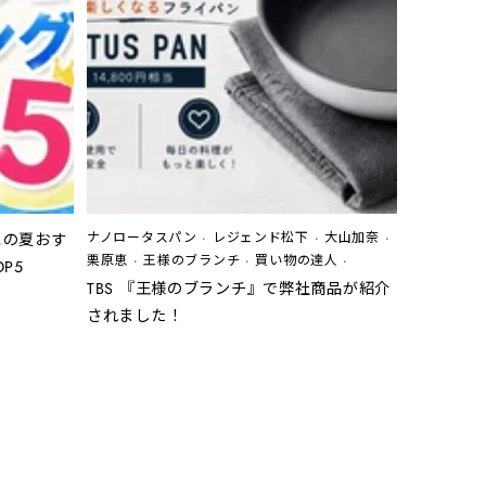
ナノロータスパン
·
レジェンド松下
·
大山加奈
·
この夏おす
栗原恵
·
王様のブランチ
·
買い物の達人
·
P5
TBS 『王様のブランチ』で弊社商品が紹介
されました！