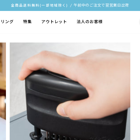
/ 午前中のご注文で翌営業日出荷
全商品送料無料(一部地域除く)
ス
ラ
イリング
特集
アウトレット
法人のお客様
イ
ド
シ
ョ
ー
を
停
止
す
る