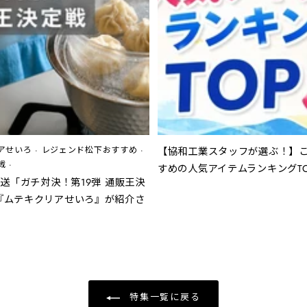
アせいろ
·
レジェンド松下おすすめ
·
【協和工業スタッフが選ぶ！】
戦
·
すめの人気アイテムランキングTO
放送「ガチ対決！第19弾 通販王決
『ムテキクリアせいろ』が紹介さ
！
特集一覧に戻る