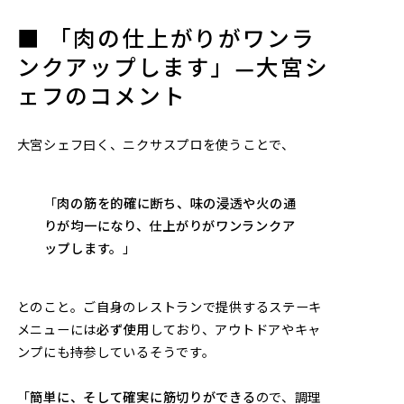
■ 「肉の仕上がりがワンラ
ンクアップします」—大宮シ
ェフのコメント
大宮シェフ曰く、ニクサスプロを使うことで、
「
肉の筋を的確に断ち、味の浸透や火の通
りが均一になり、仕上がりがワンランクア
ップします。
」
とのこと。ご自身のレストランで提供するステーキ
メニューには
必ず使用
しており、アウトドアやキャ
ンプにも持参しているそうです。
「
簡単に、そして確実に筋切りができる
ので、調理