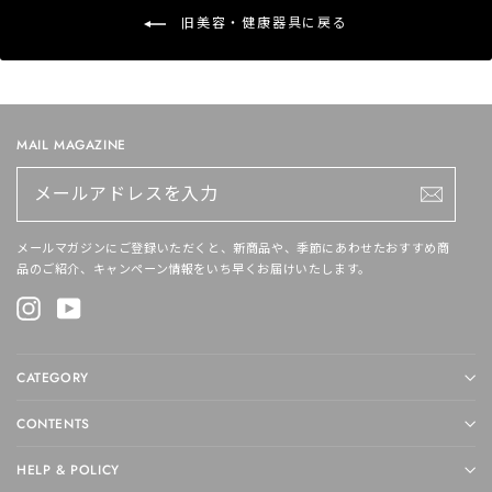
旧美容・健康器具に戻る
MAIL MAGAZINE
メ
ー
ル
ア
ド
メールマガジンにご登録いただくと、新商品や、季節にあわせたおすすめ商
レ
品のご紹介、キャンペーン情報をいち早くお届けいたします。
ス
を
Instagram
YouTube
入
力
CATEGORY
CONTENTS
HELP & POLICY