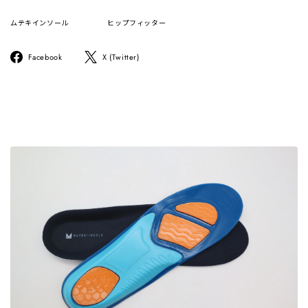
ムテキインソール
ヒップフィッター
Facebook
ツ
Facebook
X (Twitter)
で
イ
シ
ー
ェ
ト
ア
す
す
る
る