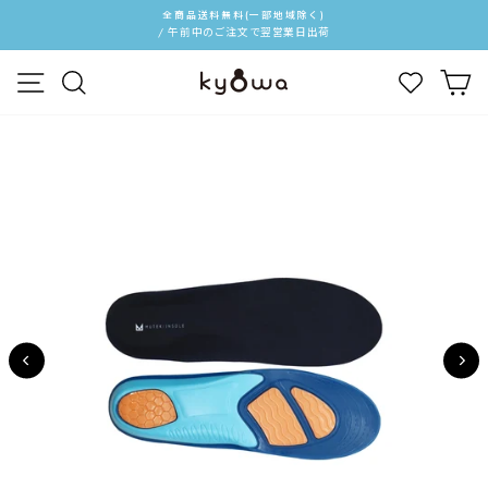
ス
全商品送料無料(一部地域除く)
キ
/ 午前中のご注文で翌営業日出荷
ス
ッ
ラ
メニュー
検索
カ
プ
イ
す
ド
る
シ
ョ
ー
を
停
止
す
る