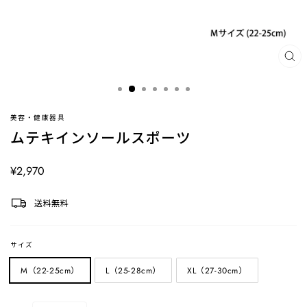
閉
じ
る
(ES
美容・健康器具
ムテキインソールスポーツ
定
¥2,970
価
送料無料
サイズ
M（22-25cm）
L（25-28cm）
XL（27-30cm）