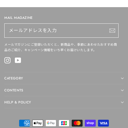
MAIL MAGAZINE
メ
ー
ル
ア
ド
メールマガジンにご登録いただくと、新商品や、季節にあわせたおすすめ商
レ
品のご紹介、キャンペーン情報をいち早くお届けいたします。
ス
を
Instagram
YouTube
入
力
CATEGORY
CONTENTS
HELP & POLICY