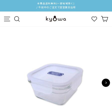
ス
全商品送料無料(一部地域除く)
キ
/ 午前中のご注文で翌営業日出荷
ス
ッ
ラ
メニュー
検索
カ
プ
イ
す
ド
る
シ
ョ
ー
を
停
止
す
る