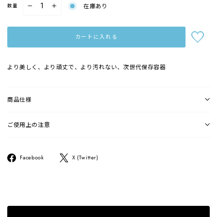
在庫あり
数量
−
+
カートに入れる
より美しく、より頑丈で、より汚れない、次世代保存容器
商品仕様
ご使用上の注意
Facebook
ツ
Facebook
X (Twitter)
で
イ
シ
ー
ェ
ト
ア
す
す
る