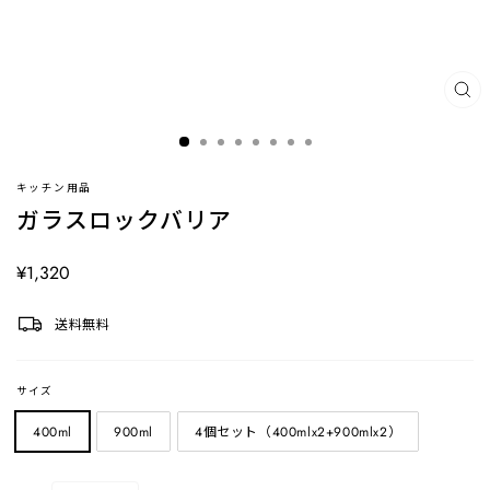
閉
じ
る
(ES
キッチン用品
ガラスロックバリア
定
¥1,320
価
送料無料
サイズ
400ml
900ml
4個セット（400mlx2+900mlx2）