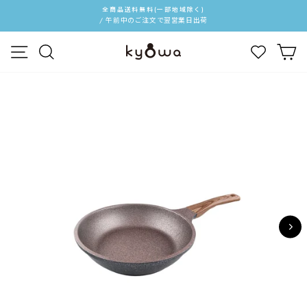
ス
全商品送料無料(一部地域除く)
キ
/ 午前中のご注文で翌営業日出荷
ス
ッ
ラ
メニュー
検索
カ
プ
イ
す
ド
る
シ
ョ
ー
を
停
止
す
る