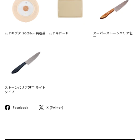
ムテキブタ 20-28cm共通蓋
ムテキボード
スーパーストーンバリア包
丁
ストーンバリア包丁 ライト
タイプ
Facebook
ツ
Facebook
X (Twitter)
で
イ
シ
ー
ェ
ト
ア
す
す
る