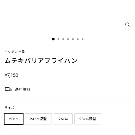
閉
じ
る
(ES
キッチン用品
ムテキバリアフライパン
定
¥7,150
価
送料無料
サイズ
20cm
24cm深型
26cm
28cm深型