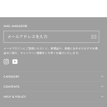
¥7,150〜
MAIL MAGAZINE
メ
ー
ル
ア
ド
メールマガジンにご登録いただくと、新商品や、季節にあわせたおすすめ商
レ
品のご紹介、キャンペーン情報をいち早くお届けいたします。
ス
を
Instagram
YouTube
入
力
CATEGORY
CONTENTS
HELP & POLICY