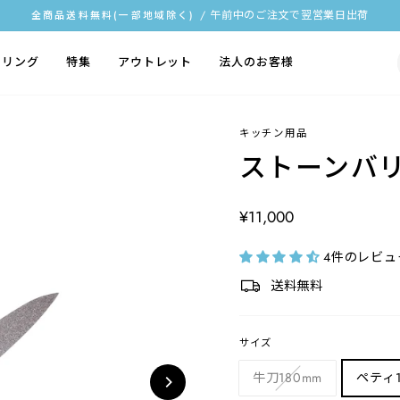
/ 午前中のご注文で翌営業日出荷
全商品送料無料(一部地域除く)
ス
ラ
イリング
特集
アウトレット
法人のお客様
イ
ド
シ
キッチン用品
ョ
ストーンバ
ー
を
定
¥11,000
停
価
止
4件のレビュ
す
送料無料
る
サイズ
牛刀180mm
ペティ1