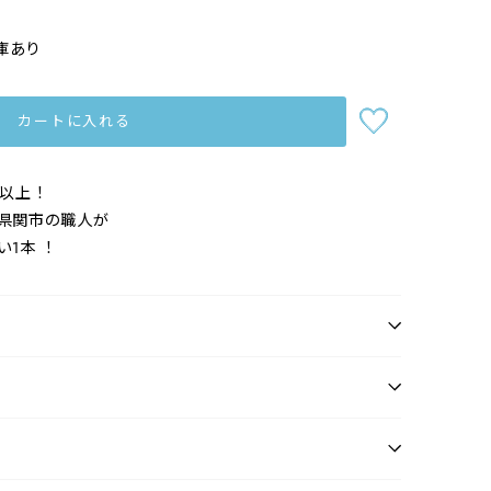
庫あり
カートに入れる
本以上！
県関市の職人が
1本 ！