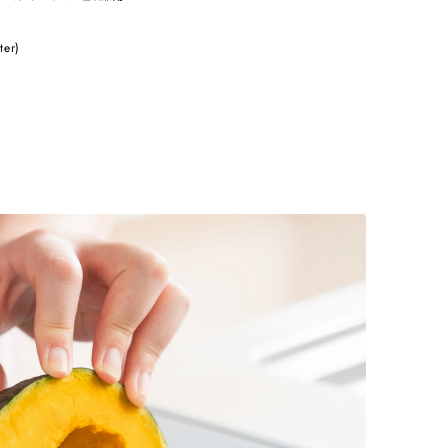
ツ
ter)
イ
ー
ト
す
る