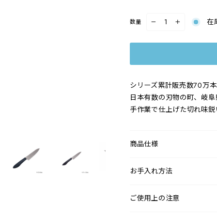
在
数量
−
+
シリーズ累計販売数70万
日本有数の刃物の町、岐阜
手作業で仕上げた切れ味鋭い
商品仕様
お手入れ方法
ご使用上の注意